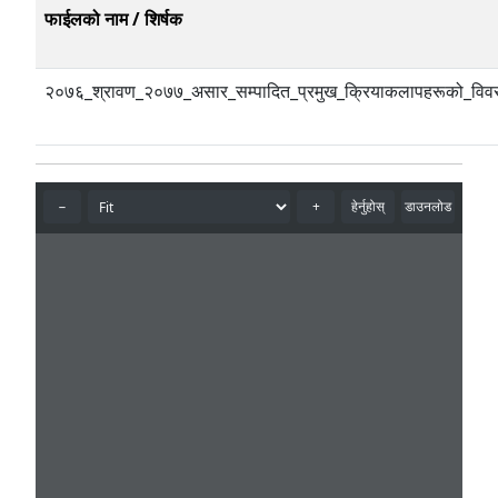
फाईलको नाम / शिर्षक
२०७६_श्रावण_२०७७_असार_सम्पादित_प्रमुख_क्रियाकलापहरूको_विव