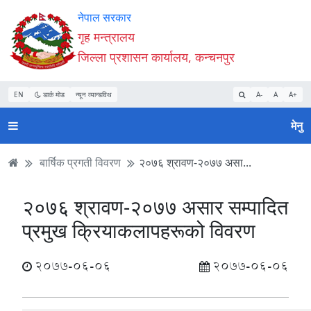
Accessibility
मुख्य
मुख्य
वेबसाइट
नेपाल सरकार
Mode
सामाग्री
नेभिगेसन
खोजमा
गृह मन्त्रालय
सुरु
पढ्नुहाेस्
पढ्नुहाेस्
जानुहोस्
जिल्ला प्रशासन कार्यालय, कन्चनपुर
गर्नुहोस्
EN
डार्क मोड
न्यून व्यान्डविथ
A-
A
A+
मेनु
बार्षिक प्रगती विवरण
२०७६ श्रावण-२०७७ असा...
२०७६ श्रावण-२०७७ असार सम्पादित
प्रमुख क्रियाकलापहरूको विवरण
2077-06-06
2077-06-06