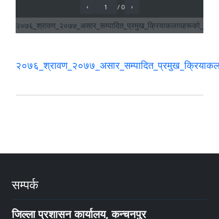
२०७६_श्रावण_२०७७_असार_सम्पादित_प्रमुख_क्रियाकल
सम्पर्क
जिल्ला प्रशासन कार्यालय, कन्चनपुर