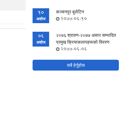
कञ्चनपुर बुलेटिन
10
2077-06-10
अशोज
२०७६ श्रावण-२०७७ असार सम्पादित
06
प्रमुख क्रियाकलापहरूको विवरण
अशोज
2077-06-06
सबै हेर्नुहोस