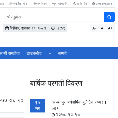
ish
एसिएबिलिटी मोड
स्क्रिन रिडर
न्यून व्यान्डविथ
डार्क मोड
उच्च कन्ट्रास्ट
वेबसाइटमा
सामग्री
खोज्नुहोस
बिहीबार, श्रावण २१, २०८३
०८:१९
A-
A
A+
सन्धी सम्झाैता
डाउनलाेड
सम्पर्क
बार्षिक प्रगती विवरण
077-06-10
कञ्चनपुर अर्धवार्षिक बुलेटिन २०७८।
14
०७९
माघ
2078-10-14