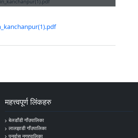
n_kanchanpur(1).pdf
महत्त्वपूर्ण लिंकहरु
बेलडाँडी गाँउपालिका
लालझाडी गाँउपालिका
पुनर्वास नगरपालिका