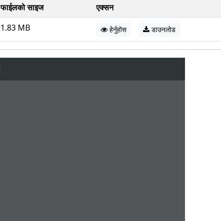
फाईलको साइज
एक्सन
1.83 MB
हेर्नुहोस
डाउनलोड