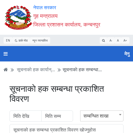
Accessibility
मुख्य
मुख्य
वेबसाइट
नेपाल सरकार
Mode
सामाग्री
नेभिगेसन
खोजमा
गृह मन्त्रालय
सुरु
पढ्नुहाेस्
पढ्नुहाेस्
जानुहोस्
जिल्ला प्रशासन कार्यालय, कन्चनपुर
गर्नुहोस्
EN
डार्क मोड
न्यून व्यान्डविथ
A-
A
A+
मेनु
सूचनाकाे हक कार्यान्...
सूचनाकाे हक सम्बन्धा...
सूचनाकाे हक सम्बन्धा प्रकाशित
विवरण
सम्बन्धित शाखा