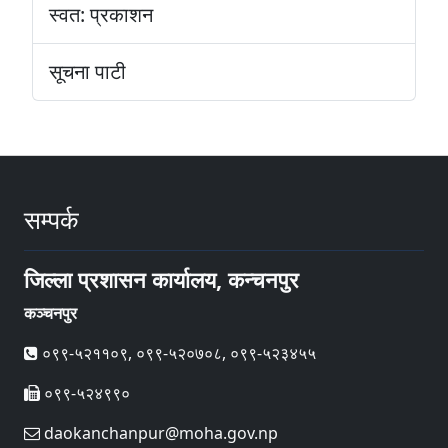
स्वत: प्रकाशन
सूचना पाटी
सम्पर्क
जिल्ला प्रशासन कार्यालय, कन्चनपुर
कञ्चनपुर
०९९-५२११०९, ०९९-५२०७०८, ०९९-५२३४५५
०९९-५२४९९०
daokanchanpur@moha.gov.np