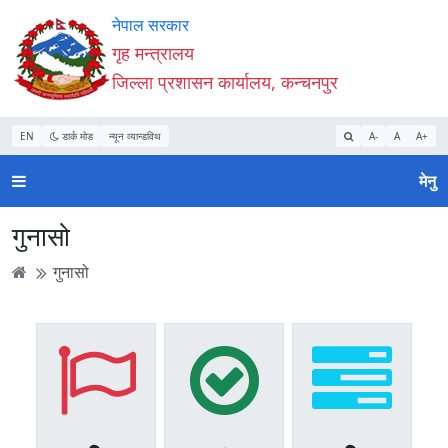
Accessibility
मुख्य
मुख्य
वेबसाइट
नेपाल सरकार
Mode
सामाग्री
नेभिगेसन
खोजमा
गृह मन्त्रालय
सुरु
पढ्नुहाेस्
पढ्नुहाेस्
जानुहोस्
जिल्ला प्रशासन कार्यालय, कन्चनपुर
गर्नुहोस्
EN
डार्क मोड
न्यून व्यान्डविथ
A-
A
A+
मेनु
गुनासो
गुनासो