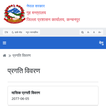
Accessibility
मुख्य
मुख्य
वेबसाइट
नेपाल सरकार
Mode
सामाग्री
नेभिगेसन
खोजमा
गृह मन्त्रालय
सुरु
पढ्नुहाेस्
पढ्नुहाेस्
जानुहोस्
जिल्ला प्रशासन कार्यालय, कन्चनपुर
गर्नुहोस्
EN
डार्क मोड
न्यून व्यान्डविथ
A-
A
A+
मेनु
प्रगति विवरण
प्रगति विवरण
मासिक प्रगती विवरण
2077-06-05