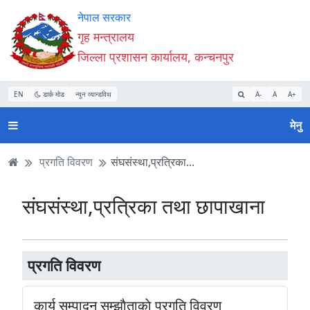
Accessibility
मुख्य
मुख्य
वेबसाइट
नेपाल सरकार
Mode
सामाग्री
नेभिगेसन
खोजमा
गृह मन्त्रालय
सुरु
पढ्नुहाेस्
पढ्नुहाेस्
जानुहोस्
जिल्ला प्रशासन कार्यालय, कन्चनपुर
गर्नुहोस्
EN
डार्क मोड
न्यून व्यान्डविथ
A-
A
A+
मेनु
प्रगति विवरण
संघसंस्था,प्रत्रिका...
संघसंस्था,प्रत्रिका तथा छापाखाना
प्रगति विवरण
कार्य सम्पादन सम्झाैताकाे प्रगति विवरण