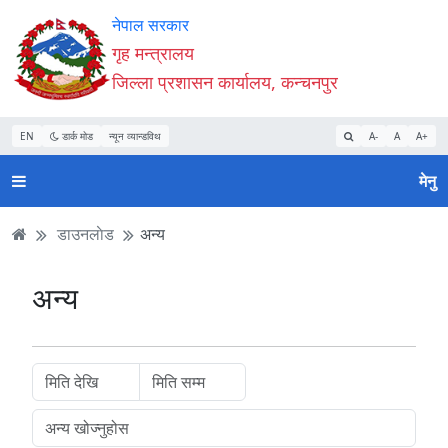
Accessibility
मुख्य
मुख्य
वेबसाइट
नेपाल सरकार
Mode
सामाग्री
नेभिगेसन
खोजमा
गृह मन्त्रालय
सुरु
पढ्नुहाेस्
पढ्नुहाेस्
जानुहोस्
जिल्ला प्रशासन कार्यालय, कन्चनपुर
गर्नुहोस्
EN
डार्क मोड
न्यून व्यान्डविथ
A-
A
A+
मेनु
डाउनलाेड
अन्य
अन्य