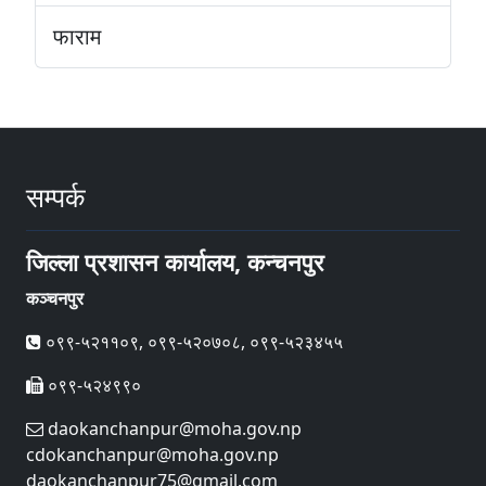
फाराम
सम्पर्क
जिल्ला प्रशासन कार्यालय, कन्चनपुर
कञ्चनपुर
०९९-५२११०९, ०९९-५२०७०८, ०९९-५२३४५५
०९९-५२४९९०
daokanchanpur@moha.gov.np
cdokanchanpur@moha.gov.np
daokanchanpur75@gmail.com