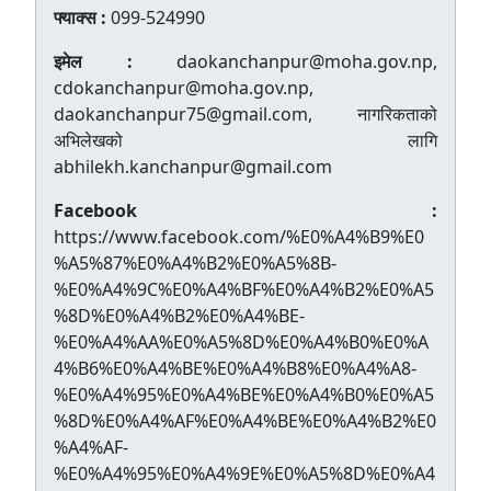
फ्याक्स :
099-524990
इमेल :
daokanchanpur@moha.gov.np,
cdokanchanpur@moha.gov.np,
daokanchanpur75@gmail.com, नागरिकताको
अभिलेखको लागि
abhilekh.kanchanpur@gmail.com
Facebook :
https://www.facebook.com/%E0%A4%B9%E0
%A5%87%E0%A4%B2%E0%A5%8B-
%E0%A4%9C%E0%A4%BF%E0%A4%B2%E0%A5
%8D%E0%A4%B2%E0%A4%BE-
%E0%A4%AA%E0%A5%8D%E0%A4%B0%E0%A
4%B6%E0%A4%BE%E0%A4%B8%E0%A4%A8-
%E0%A4%95%E0%A4%BE%E0%A4%B0%E0%A5
%8D%E0%A4%AF%E0%A4%BE%E0%A4%B2%E0
%A4%AF-
%E0%A4%95%E0%A4%9E%E0%A5%8D%E0%A4