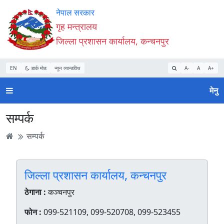
Accessibility
मुख्य
मुख्य
वेबसाइट
नेपाल सरकार
Mode
सामाग्री
नेभिगेसन
खोजमा
गृह मन्त्रालय
सुरु
पढ्नुहाेस्
पढ्नुहाेस्
जानुहोस्
जिल्ला प्रशासन कार्यालय, कन्चनपुर
गर्नुहोस्
EN
डार्क मोड
न्यून व्यान्डविथ
A-
A
A+
मेनु
सम्पर्क
सम्पर्क
जिल्ला प्रशासन कार्यालय, कन्चनपुर
ठेगाना :
कञ्चनपुर
फोन :
099-521109, 099-520708, 099-523455