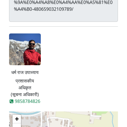
%9A%E0%A4%A8%E0%A4%AA%E0%A5%81%E0
%A4%B0-480659032109789/
धर्म राज उपाध्याय
प्रशासकीय
अधिकृत
(सूचना अधिकारी)
9858784826
+