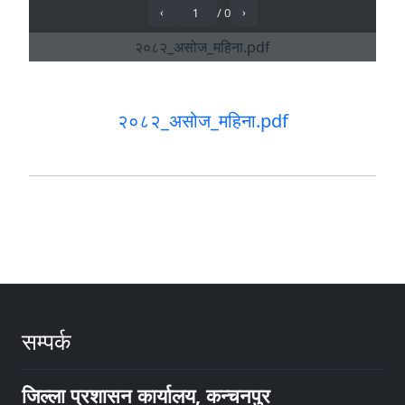
२०८२_असोज_महिना.pdf
सम्पर्क
जिल्ला प्रशासन कार्यालय, कन्चनपुर