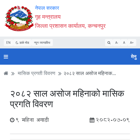
Accessibility
मुख्य
मुख्य
वेबसाइट
नेपाल सरकार
Mode
सामाग्री
नेभिगेसन
खोजमा
गृह मन्त्रालय
सुरु
पढ्नुहाेस्
पढ्नुहाेस्
जानुहोस्
जिल्ला प्रशासन कार्यालय, कन्चनपुर
गर्नुहोस्
EN
डार्क मोड
न्यून व्यान्डविथ
A-
A
A+
मेनु
मासिक प्रगती विवरण
२०८२ साल असोज महिनाक...
२०८२ साल असोज महिनाको मासिक
प्रगति विवरण
9 महिना अगाडी
2082-07-09