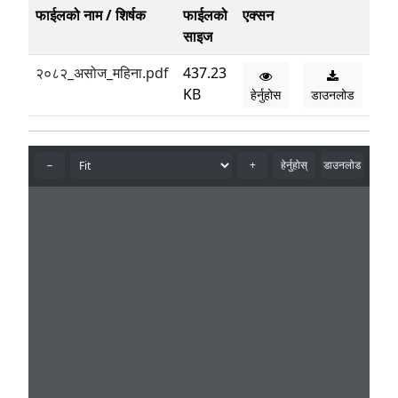
फाईलको नाम / शिर्षक
फाईलको
एक्सन
साइज
२०८२_असोज_महिना.pdf
437.23
KB
हेर्नुहोस
डाउनलोड