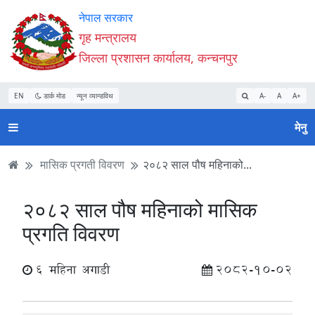
Accessibility
मुख्य
मुख्य
वेबसाइट
नेपाल सरकार
Mode
सामाग्री
नेभिगेसन
खोजमा
गृह मन्त्रालय
सुरु
पढ्नुहाेस्
पढ्नुहाेस्
जानुहोस्
जिल्ला प्रशासन कार्यालय, कन्चनपुर
गर्नुहोस्
EN
डार्क मोड
न्यून व्यान्डविथ
A-
A
A+
मेनु
मासिक प्रगती विवरण
२०८२ साल पौष महिनाको...
२०८२ साल पौष महिनाको मासिक
प्रगति विवरण
6 महिना अगाडी
2082-10-02