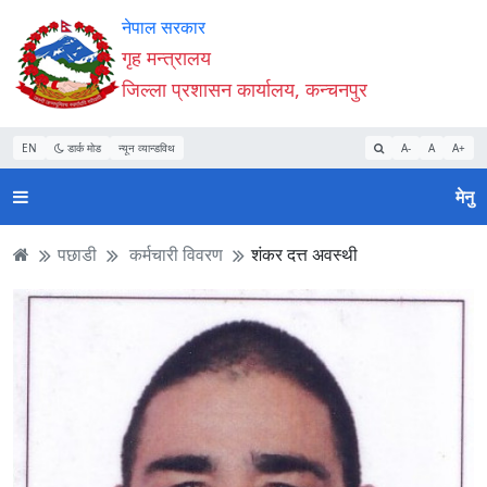
Accessibility
मुख्य
मुख्य
वेबसाइट
नेपाल सरकार
Mode
सामाग्री
नेभिगेसन
खोजमा
गृह मन्त्रालय
सुरु
पढ्नुहाेस्
पढ्नुहाेस्
जानुहोस्
जिल्ला प्रशासन कार्यालय, कन्चनपुर
गर्नुहोस्
EN
डार्क मोड
न्यून व्यान्डविथ
A-
A
A+
मेनु
पछाडी
कर्मचारी विवरण
शंकर दत्त अवस्थी