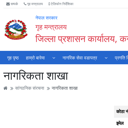
Accessibility
मुख्य
मुख्य
वेबसाइट
सम्पर्क
गृह मन्त्रालय
टेलिफोन निर्देशिका
Mode
सामाग्री
नेभिगेसन
खोजमा
सुरु
पढ्नुहाेस्
पढ्नुहाेस्
जानुहोस्
नेपाल सरकार
गर्नुहोस्
गृह मन्त्रालय
जिल्ला प्रशासन कार्यालय, कन
गृह पृष्ठ
हाम्रो बारेमा
नागरिक सेवा वडापत्र
प्रगति 
नागरिकता शाखा
सांगठनिक संरचना
नागरिकता शाखा
कोठा न
इमेल