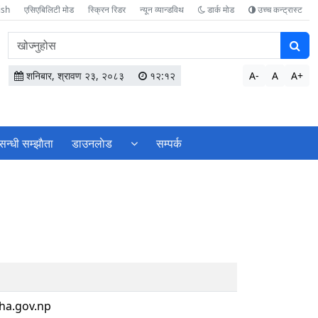
ish
एसिएबिलिटी मोड
स्क्रिन रिडर
न्यून व्यान्डविथ
डार्क मोड
उच्च कन्ट्रास्ट
वेबसाइटमा
सामग्री
खोज्नुहोस
शनिबार, श्रावण २३, २०८३
१२:१२
A-
A
A+
सन्धी सम्झाैता
डाउनलाेड
सम्पर्क
a.gov.np