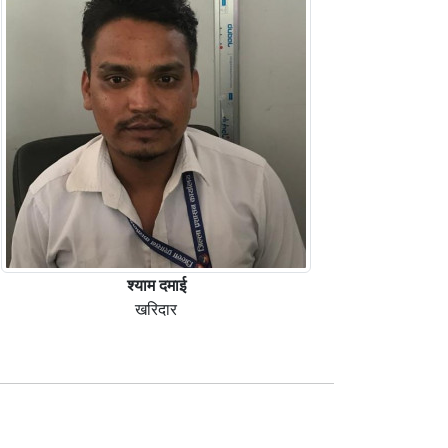
श्याम दमाई
खरिदार