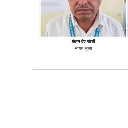
मोहन देव जोशी
नायब सुब्बा