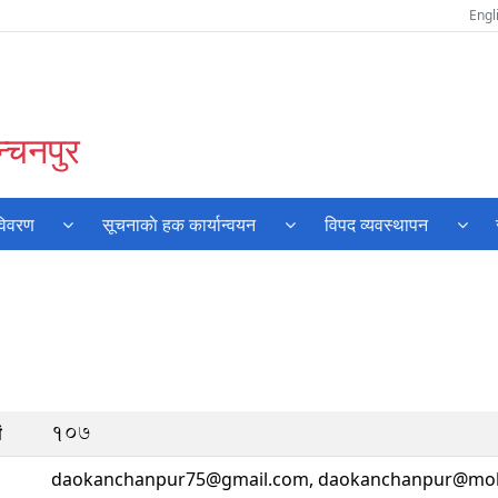
Engl
्चनपुर
विवरण
सूचनाकाे हक कार्यान्वयन
विपद व्यवस्थापन
१०७
ं
daokanchanpur75@gmail.com, daokanchanpur@moh