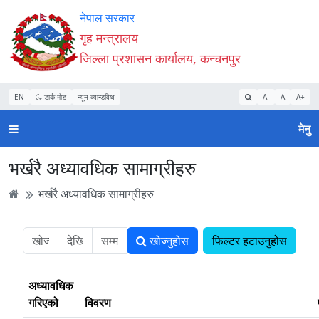
Accessibility
मुख्य
मुख्य
वेबसाइट
नेपाल सरकार
Mode
सामाग्री
नेभिगेसन
खोजमा
गृह मन्त्रालय
सुरु
पढ्नुहाेस्
पढ्नुहाेस्
जानुहोस्
जिल्ला प्रशासन कार्यालय, कन्चनपुर
गर्नुहोस्
EN
डार्क मोड
न्यून व्यान्डविथ
A-
A
A+
मेनु
भर्खरै अध्यावधिक सामाग्रीहरु
भर्खरै अध्यावधिक सामाग्रीहरु
खोज्नुहोस
फिल्टर हटाउनुहोस
अध्यावधिक
गरिएको
विवरण