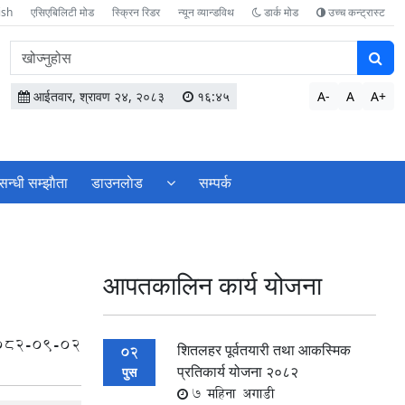
ish
एसिएबिलिटी मोड
स्क्रिन रिडर
न्यून व्यान्डविथ
डार्क मोड
उच्च कन्ट्रास्ट
वेबसाइटमा
सामग्री
खोज्नुहोस
आईतवार, श्रावण २४, २०८३
१६:४५
A-
A
A+
सन्धी सम्झाैता
डाउनलाेड
सम्पर्क
आपतकालिन कार्य योजना
082-09-02
शितलहर पूर्वतयारी तथा आकस्मिक
02
प्रतिकार्य योजना २०८२
पुस
7 महिना अगाडी