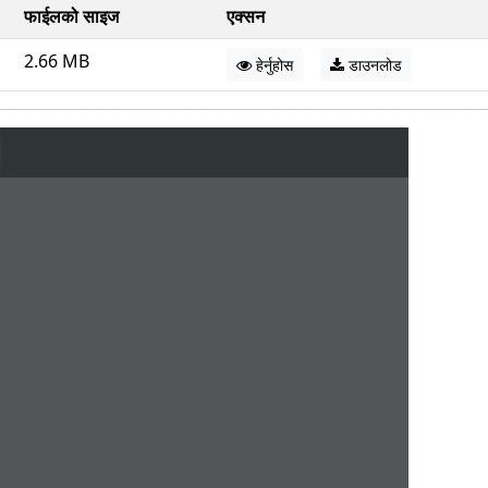
फाईलको साइज
एक्सन
2.66 MB
हेर्नुहोस
डाउनलोड