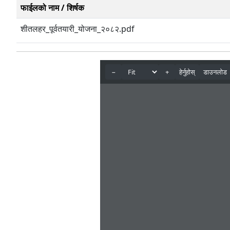
फाईलको नाम / शिर्षक
शीतलहर_पूर्वतयारी_योजना_२०८२.pdf