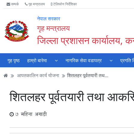
Accessibility
मुख्य
मुख्य
वेबसाइट
सम्पर्क
गृह मन्त्रालय
टेलिफोन निर्देशिका
Mode
सामाग्री
नेभिगेसन
खोजमा
सुरु
पढ्नुहाेस्
पढ्नुहाेस्
जानुहोस्
नेपाल सरकार
गर्नुहोस्
गृह मन्त्रालय
जिल्ला प्रशासन कार्यालय, कन
गृह पृष्ठ
हाम्रो बारेमा
नागरिक सेवा वडापत्र
प्रगति 
आपतकालिन कार्य योजना
शितलहर पूर्वतयारी तथ...
शितलहर पूर्वतयारी तथा आकस्
7 महिना अगाडी