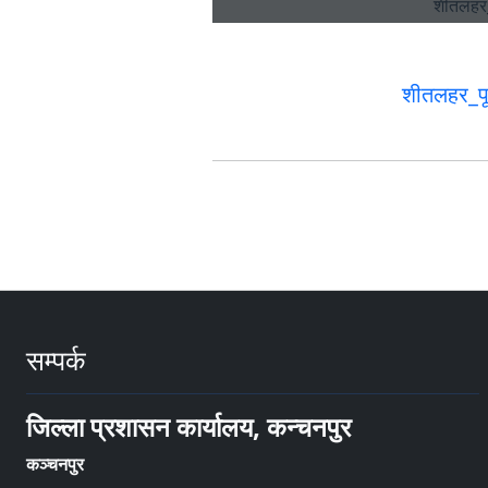
शीतलहर_पू
सम्पर्क
जिल्ला प्रशासन कार्यालय, कन्चनपुर
कञ्चनपुर