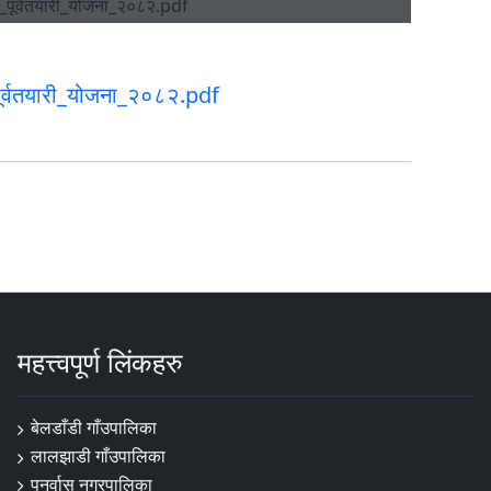
र्वतयारी_योजना_२०८२.pdf
महत्त्वपूर्ण लिंकहरु
बेलडाँडी गाँउपालिका
लालझाडी गाँउपालिका
पुनर्वास नगरपालिका