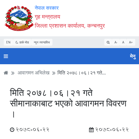
Accessibility
मुख्य
मुख्य
वेबसाइट
नेपाल सरकार
Mode
सामाग्री
नेभिगेसन
खोजमा
गृह मन्त्रालय
सुरु
पढ्नुहाेस्
पढ्नुहाेस्
जानुहोस्
जिल्ला प्रशासन कार्यालय, कन्चनपुर
गर्नुहोस्
EN
डार्क मोड
न्यून व्यान्डविथ
A-
A
A+
मेनु
आवागमन अभिलेख
मिति २०७८।०६।२१ गते...
मिति २०७८।०६।२१ गते
सीमानाकाबाट भएको आवागमन विवरण
।
2078-06-22
2078-06-22