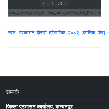
स्वतः_प्रकाशन_दोस्रो_त्रैमासिक_२०८२_(कार्तिक_पौष
सम्पर्क
जिल्ला प्रशासन कार्यालय, कन्चनपुर