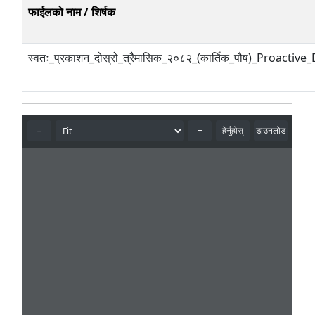
फाईलको नाम / शिर्षक
स्वतः_प्रकाशन_दोस्रो_त्रैमासिक_२०८२_(कार्तिक_पौष)_Proactiv