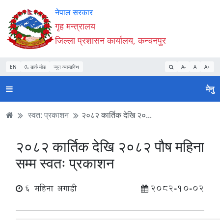
Accessibility
मुख्य
मुख्य
वेबसाइट
नेपाल सरकार
Mode
सामाग्री
नेभिगेसन
खोजमा
गृह मन्त्रालय
सुरु
पढ्नुहाेस्
पढ्नुहाेस्
जानुहोस्
जिल्ला प्रशासन कार्यालय, कन्चनपुर
गर्नुहोस्
EN
डार्क मोड
न्यून व्यान्डविथ
A-
A
A+
मेनु
स्वत: प्रकाशन
२०८२ कार्तिक देखि २०...
२०८२ कार्तिक देखि २०८२ पौष महिना
सम्म स्वतः प्रकाशन
6 महिना अगाडी
2082-10-02