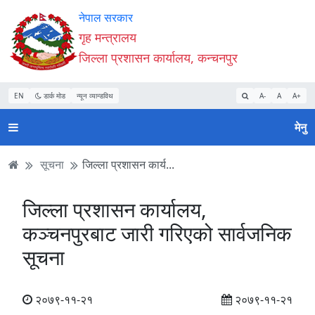
Accessibility
मुख्य
मुख्य
वेबसाइट
नेपाल सरकार
Mode
सामाग्री
नेभिगेसन
खोजमा
गृह मन्त्रालय
सुरु
पढ्नुहाेस्
पढ्नुहाेस्
जानुहोस्
जिल्ला प्रशासन कार्यालय, कन्चनपुर
गर्नुहोस्
EN
डार्क मोड
न्यून व्यान्डविथ
A-
A
A+
मेनु
सूचना
जिल्ला प्रशासन कार्य...
जिल्ला प्रशासन कार्यालय,
कञ्चनपुरबाट जारी गरिएको सार्वजनिक
सूचना
२०७९-११-२१
२०७९-११-२१