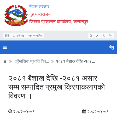
Accessibility
मुख्य
मुख्य
वेबसाइट
नेपाल सरकार
Mode
सामाग्री
नेभिगेसन
खोजमा
गृह मन्त्रालय
सुरु
पढ्नुहाेस्
पढ्नुहाेस्
जानुहोस्
जिल्ला प्रशासन कार्यालय, कन्चनपुर
गर्नुहोस्
EN
डार्क मोड
न्यून व्यान्डविथ
A-
A
A+
मेनु
त्रैमासिक प्रगति विव...
२०८१ बैशाख देखि -२०८...
२०८१ बैशाख देखि -२०८१ असार
सम्म सम्पादित प्रमुख क्रियाकलापको
विवरण ।
२०८२-०४-०१
२०८२-०४-०१