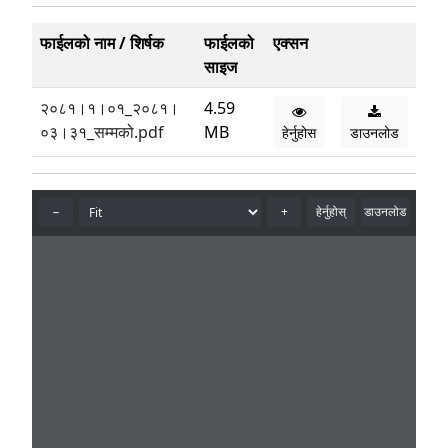
फाईलको नाम / शिर्षक
फाईलको
एक्सन
साइज
२०८१।१।०१_२०८१।
4.59
०३।३१_सम्मको.pdf
MB
हेर्नुहोस
डाउनलोड