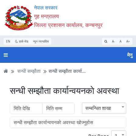
Accessibility
मुख्य
मुख्य
वेबसाइट
नेपाल सरकार
Mode
सामाग्री
नेभिगेसन
खोजमा
गृह मन्त्रालय
सुरु
पढ्नुहाेस्
पढ्नुहाेस्
जानुहोस्
जिल्ला प्रशासन कार्यालय, कन्चनपुर
गर्नुहोस्
EN
डार्क मोड
न्यून व्यान्डविथ
A-
A
A+
मेनु
सन्धी सम्झाैता
सन्धी सम्झौता कार्या...
सन्धी सम्झौता कार्यान्वयनकाे अवस्था
सम्बन्धित शाखा