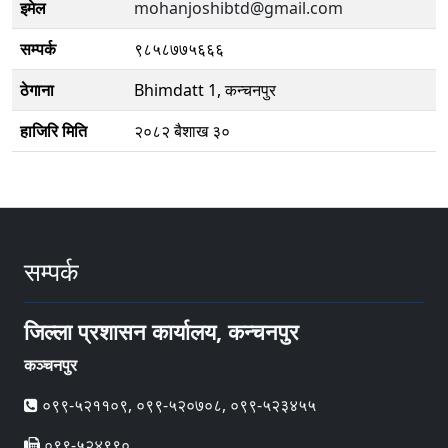
इमेल
mohanjoshibtd@gmail.com
सम्पर्क
९८५८७७५६६६
ठेगाना
Bhimdatt 1, कन्चनपुर
हाजिरि मिति
२०८२ बैशाख ३०
सम्पर्क
जिल्ला प्रशासन कार्यालय, कन्चनपुर
कञ्चनपुर
०९९-५२११०९, ०९९-५२०७०८, ०९९-५२३४५५
०९९-५२४९९०