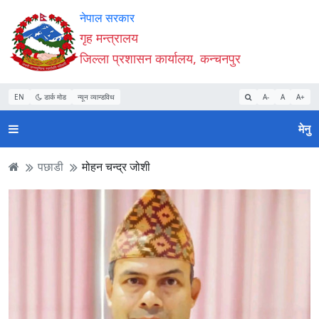
Accessibility
मुख्य
मुख्य
वेबसाइट
नेपाल सरकार
Mode
सामाग्री
नेभिगेसन
खोजमा
गृह मन्त्रालय
सुरु
पढ्नुहाेस्
पढ्नुहाेस्
जानुहोस्
जिल्ला प्रशासन कार्यालय, कन्चनपुर
गर्नुहोस्
EN
डार्क मोड
न्यून व्यान्डविथ
A-
A
A+
मेनु
पछाडी
मोहन चन्द्र जोशी