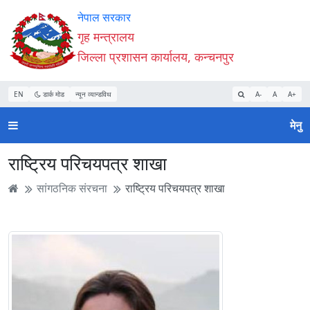
Accessibility
मुख्य
मुख्य
वेबसाइट
नेपाल सरकार
Mode
सामाग्री
नेभिगेसन
खोजमा
गृह मन्त्रालय
सुरु
पढ्नुहाेस्
पढ्नुहाेस्
जानुहोस्
जिल्ला प्रशासन कार्यालय, कन्चनपुर
गर्नुहोस्
EN
डार्क मोड
न्यून व्यान्डविथ
A-
A
A+
मेनु
राष्ट्रिय परिचयपत्र शाखा
सांगठनिक संरचना
राष्ट्रिय परिचयपत्र शाखा