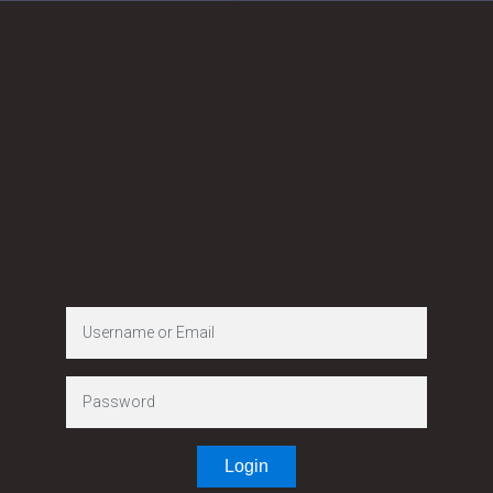
नेपाल सरकार
गृह मन्त्रालय
जिल्ला प्रशासन
कार्यालय, कन्चनपुर
कञ्चनपुर
Login